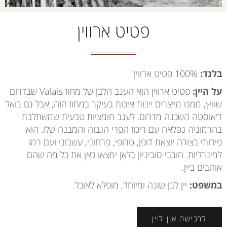
פטיט ארווין
בלנד:
100% פטיט ארווין
על היין:
פטיט ארווין הוא הענב הלבן של מחוז Valais שבדרום
שוויץ, ממנו מייצרים יינות איכות בעיקר במחוז הזה, אבל גם בואל
ד׳אוסטה השכנה מדרום. לענב חומציות טבעית שמשתלבת
בהרמוניה נפלאה עם ריכוז הפרי הגבוה והמבנה שלו. הוא
פירותי בצורה יוצאת דופן, טרופי, פרחוני, עשבוני ועם רמז
למינרליות. חובבי סוביניון בלאן ימצאו כאן את כל מה שהם
אוהבים ביין.
במשפט:
יין לבן שונה ומיוחד, מופלא לאוכל.
לרכישה און ליין