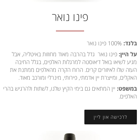
פינו נואר
בלנד:
100% פינו נואר
על היין:
פינו נואר גדל בהרבה מאוד מחוזות באיטליה, אבל
מגיע לשיאו בואל ד׳אוסטה למרגלות האלפים, בגלל החיבה
העזה שלו לאיזורים קרים. הרוח הקרה מהאלפים ממתנת את
האקלים, ומייצרת יין אדמתי, פירותי, מינרלי ומורכב מאוד.
במשפט:
יין המתאים גם בימי הקיץ שלנו, לשתות ולהרגיש בהרי
האלפים.
לרכישה און ליין