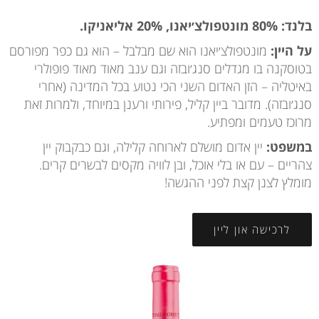
בלנד: 80% מונטפולצ׳יאנו, 20% אליאניקו.
על היין:
מונטפולצ׳יאנו הוא שם מבלבל – הוא גם כפר מפורסם
בטוסקנה בו מגדלים סנג׳ובזה וגם ענב מאוד מאוד פופולרי
באיטליה – הזן האדום השני הכי נטוע בכל המדינה (אחרי
סנג׳ובזה). מדובר ביין קליל, פירותי ורענן במיוחד, ולמרות זאת
מרוכז טעמים ומפתיע.
במשפט:
יין אדום מושלם לארוחה קלילה, וגם כבקבוק יין
צהריים – עם או בלי אוכל, ובן לוויה מקסים לבשרים קרים.
מומלץ לצנן קצת לפני ההגשה!
לרכישה און ליין