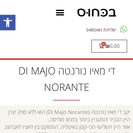
פתח סרגל
שליחת וואטסאפ
₪
0.00
די מאיו נורנטה DI MAJO
NORANTE
יקב די מאיו נורנטה (Di Majo Norante) הוא ללא ספק יצרן
היין הבכיר והמעניין ביותר במחוז מוליסה,
אזור היין השלישי-הכי-קטן באיטליה, הממוקם בין לאציו לאברוצו,