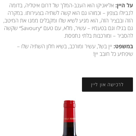
על היין:
אליאניקו הוא הענב-המלך של דרום איטליה, בדומה
לנביולו בצפון – וכמוהו גם הוא קשה לשתיה בצעירותו. במקרה
הזה ובבציר הזה, הוא מגיע לשיא שלו ומקבלים ממנו את המיטב,
גם בגילו וגם בטעמיו – עשיר, מלא, עם טעם ״Savoury״ שקשה
להסביר – ומורכבות בלתי נתפסת.
במשפט:
יין בשל, עשיר ומורכב, בשיא חלון השתיה שלו –
שיפתיע כל חובב יין!
לרכישה און ליין