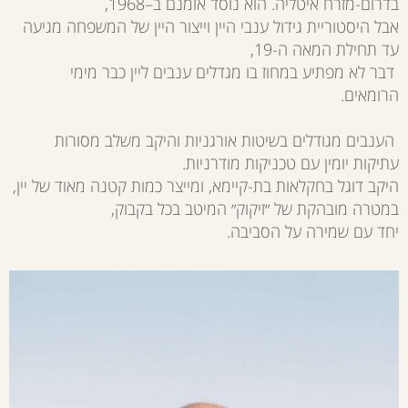
בדרום-מזרח איטליה. הוא נוסד אומנם ב–1968,
אבל היסטוריית גידול ענבי היין וייצור היין של המשפחה מגיעה
עד תחילת המאה ה-19,
דבר לא מפתיע במחוז בו מגדלים ענבים ליין כבר מימי
הרומאים.
הענבים מגודלים בשיטות אורגניות והיקב משלב מסורות
עתיקות יומין עם טכניקות מודרניות.
היקב דוגל בחקלאות בת-קיימא, ומייצר כמות קטנה מאוד של יין,
במטרה מובהקת של ״זיקוק״ המיטב בכל בקבוק,
יחד עם שמירה על הסביבה.