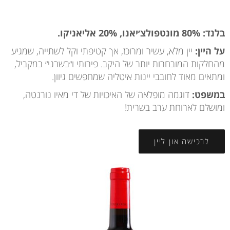
בלנד: 80% מונטפולצ׳יאנו, 20% אליאניקו.
על היין:
יין מלא, עשיר ומרוכז, אך קטיפתי וקל לשתייה, שמגיע
מהחלקות המובחרות יותר של היקב. פירותי ו״בשרני״ במקביל,
ומתאים מאוד לחובבי יינות איטליה שמחפשים גיוון.
במשפט:
דוגמה מופלאה של האיכויות של די מאיו נורנטה,
ומושלם לארוחת ערב בשרית!
לרכישה און ליין