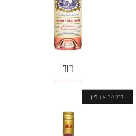
רוז׳
לרכישה און ליין