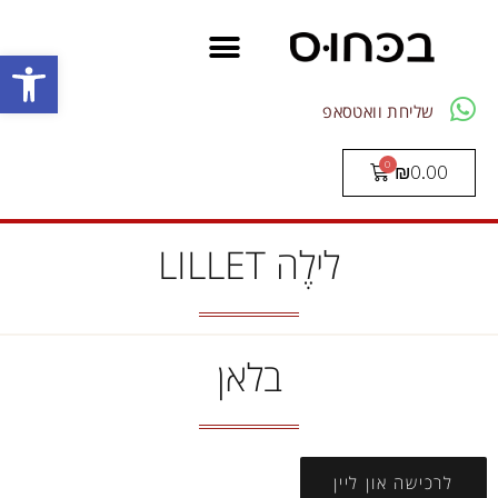
פתח סרגל
שליחת וואטסאפ
₪
0.00
לילֶה LILLET
בלאן
לרכישה און ליין