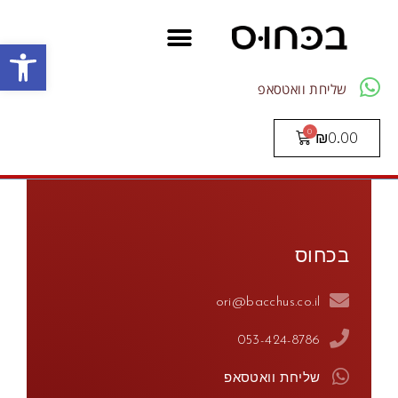
פתח סרגל
שליחת וואטסאפ
₪
0.00
בכחוס
ori@bacchus.co.il
053-424-8786
שליחת וואטסאפ