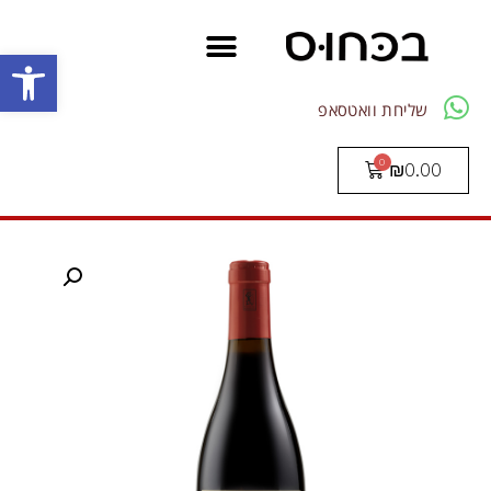
פתח סרגל
שליחת וואטסאפ
₪
0.00