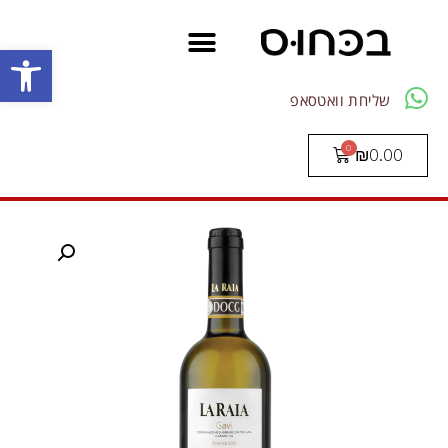
פתח סרגל
שליחת וואטסאפ
₪
0.00