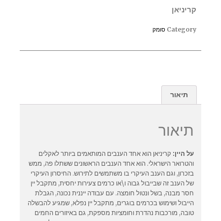
קריניאן
Category
סומק
תיאור
תיאור
על היין:
קריניאן הוא אחד הענבים המותאמים ביותר לאקלים
והטרואר הישראלי. הוא אחד הענבים הראשונים ששתלו פה, ממש
בזכרון, וגם הענב העיקרי בו משתמשים לתירוש. החיסרון העיקרי
של הענב זה שבייבול גבוה ו\או כרמים צעירות יחסית, מתקבל יין
חסר מבנה, בשל ונטול חומצה. עם עבודה ייננית נכונה, הגבלת
הייבול ושימוש בכרמים בוגרים, מתקבל יין נפלא, שמגיע להבשלה
טובה, מורכבות נהדרת וחומציות מספקת, גם באיזורים החמים