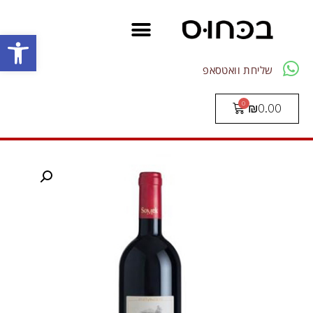
פתח סרגל
שליחת וואטסאפ
₪
0.00