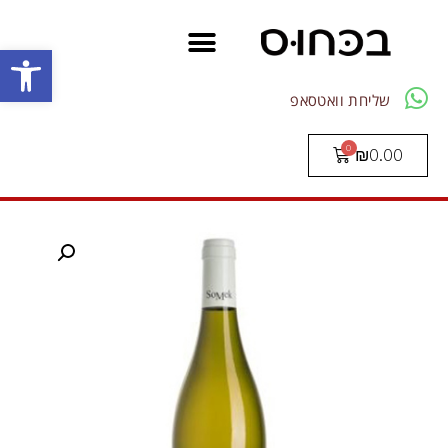
פתח סרגל
שליחת וואטסאפ
₪
0.00